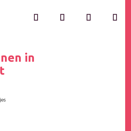
nnen in
t
jes