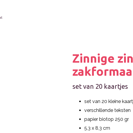
at
Zinnige zi
zakformaa
set van 20 kaartjes
set van 20 kleine kaart
verschillende teksten
papier biotop 250 gr
5,3 x 8,3 cm