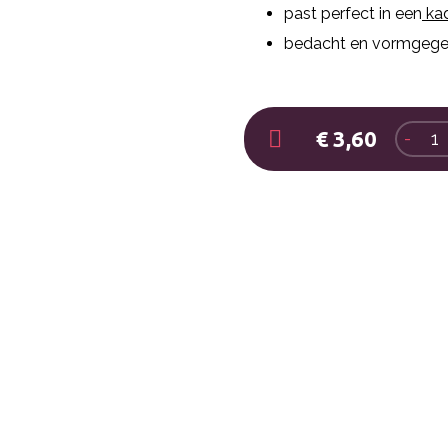
past perfect in een
ka
bedacht en vormgege
€ 3,60
-